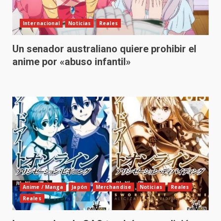
Internacional
Noticias
Reales
Un senador australiano quiere prohibir el
anime por «abuso infantil»
Anime / Manga
Japón
Merchandise
Noticias
Reales
Reales