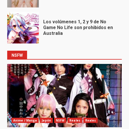
Los volúmenes 1, 2 y 9 de No
Game No Life son prohibidos en
Australia
NSFW
Anime / Manga
Japón
NSFW
Reales
Reales