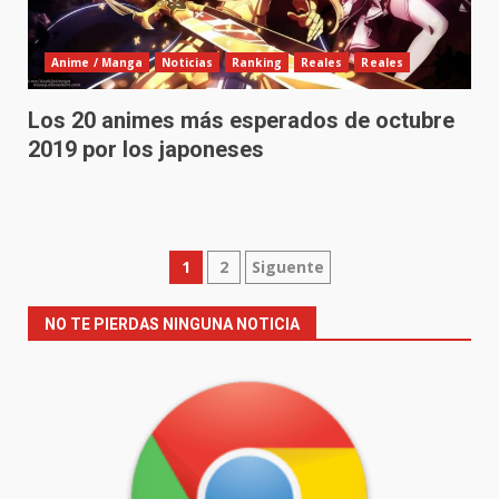
Anime / Manga
Noticias
Ranking
Reales
Reales
Los 20 animes más esperados de octubre
2019 por los japoneses
Paginación
1
2
Siguente
de
NO TE PIERDAS NINGUNA NOTICIA
entradas