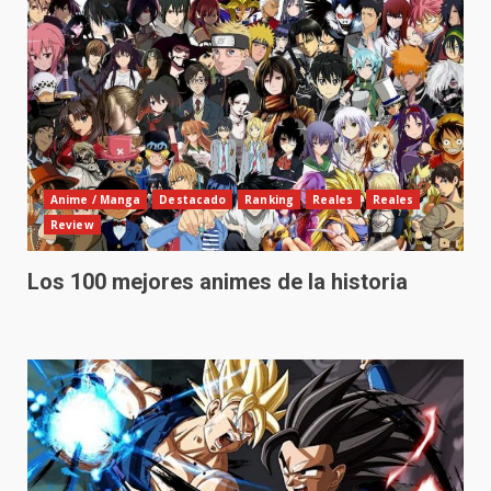
Anime / Manga
Destacado
Ranking
Reales
Reales
Review
Los 100 mejores animes de la historia