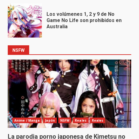
Los volúmenes 1, 2 y 9 de No
Game No Life son prohibidos en
Australia
NSFW
Anime / Manga
Japón
NSFW
Reales
Reales
La parodia porno japonesa de Kimetsu no