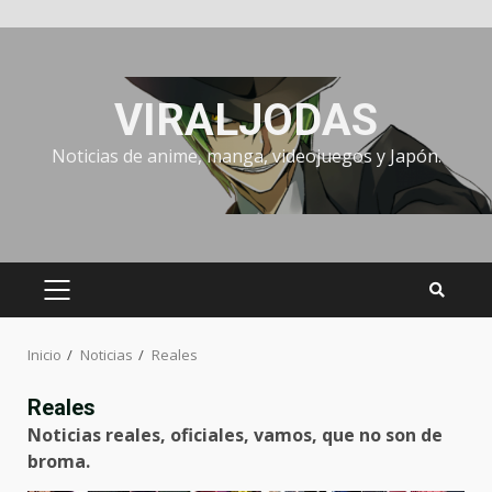
Saltar
al
contenido
VIRALJODAS
Noticias de anime, manga, videojuegos y Japón.
MENÚ
PRINCIPAL
Inicio
Noticias
Reales
Reales
Noticias reales, oficiales, vamos, que no son de
broma.