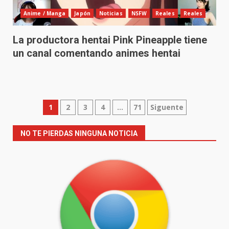
Anime / Manga
Japón
Noticias
NSFW
Reales
Reales
La productora hentai Pink Pineapple tiene
un canal comentando animes hentai
Paginación
1
2
3
4
…
71
Siguente
de
NO TE PIERDAS NINGUNA NOTICIA
entradas