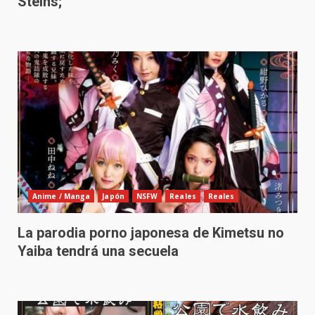
Steins;
Anime / Manga
Japón
NSFW
Reales
Reales
La parodia porno japonesa de Kimetsu no
Yaiba tendrá una secuela