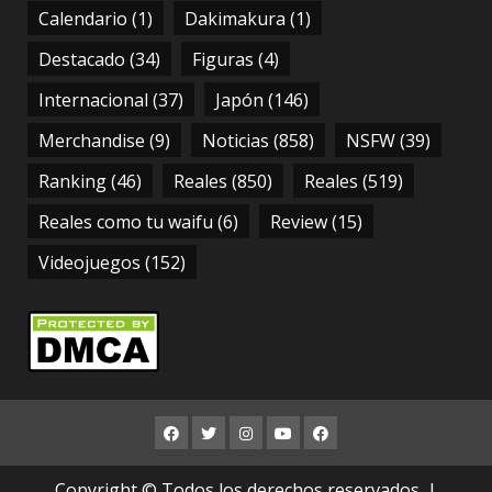
Calendario
(1)
Dakimakura
(1)
Destacado
(34)
Figuras
(4)
Internacional
(37)
Japón
(146)
Merchandise
(9)
Noticias
(858)
NSFW
(39)
Ranking
(46)
Reales
(850)
Reales
(519)
Reales como tu waifu
(6)
Review
(15)
Videojuegos
(152)
FB
TWITTER
INSTAGRAM
YOUTUBE
FB
RESPALDO
Copyright © Todos los derechos reservados.
|