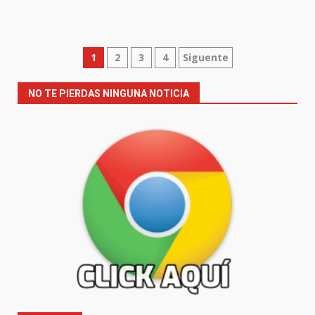
Paginación
1
2
3
4
Siguente
de
NO TE PIERDAS NINGUNA NOTICIA
entradas