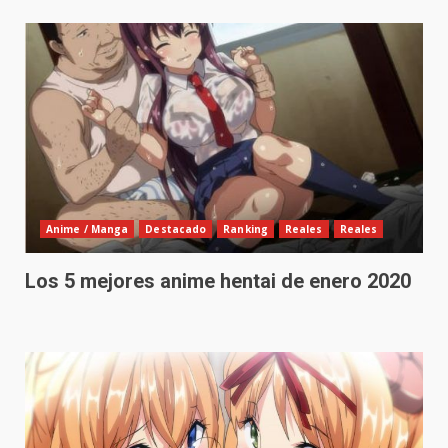
Anime / Manga
Destacado
Ranking
Reales
Reales
Los 5 mejores anime hentai de enero 2020