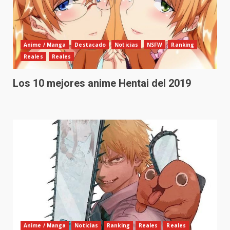
Anime / Manga
Destacado
Noticias
NSFW
Ranking
Reales
Reales
Los 10 mejores anime Hentai del 2019
Anime / Manga
Noticias
Ranking
Reales
Reales