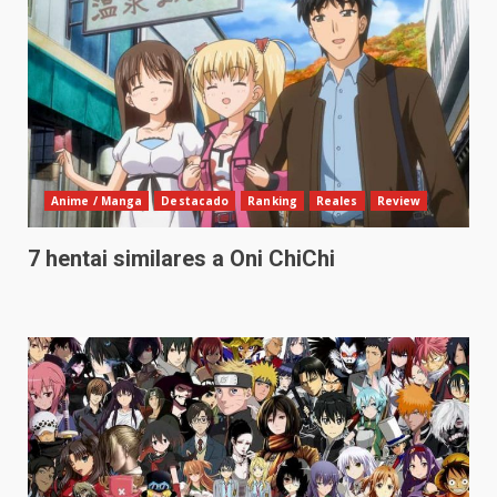
Anime / Manga
Destacado
Ranking
Reales
Review
7 hentai similares a Oni ChiChi