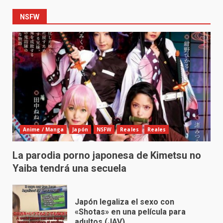
NSFW
Anime / Manga
Japón
NSFW
Reales
Reales
La parodia porno japonesa de Kimetsu no
Yaiba tendrá una secuela
Japón legaliza el sexo con
«Shotas» en una película para
adultos (JAV)