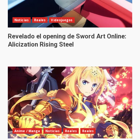
Noticias
Reales
Videojuegos
Revelado el opening de Sword Art Online:
Alicization Rising Steel
Anime / Manga
Noticias
Reales
Reales