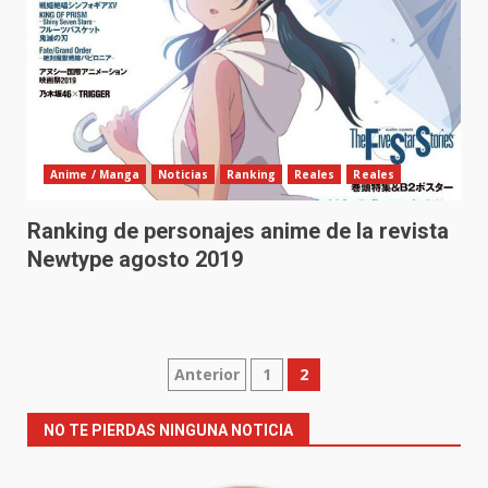
Anime / Manga
Noticias
Ranking
Reales
Reales
Ranking de personajes anime de la revista
Newtype agosto 2019
Paginación
Anterior
1
2
de
NO TE PIERDAS NINGUNA NOTICIA
entradas