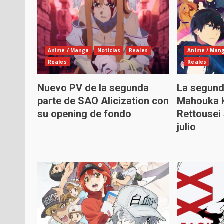
Anime / Manga
Noticias
Reales
Anime / Man
Reales
Reales
Nuevo PV de la segunda
La segund
parte de SAO Alicization con
Mahouka 
su opening de fondo
Rettousei
julio