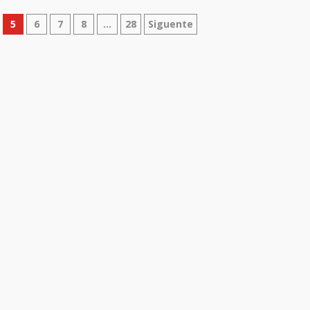
5
6
7
8
…
28
Siguente