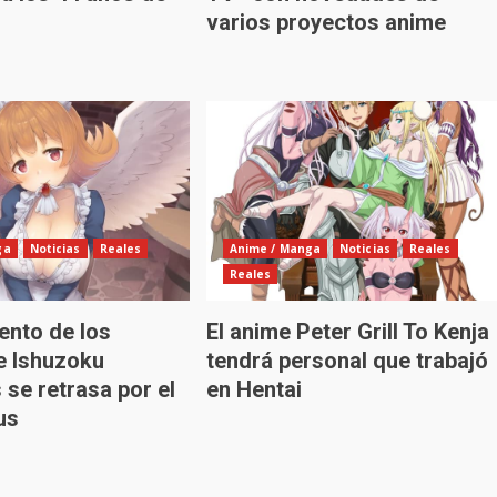
varios proyectos anime
ga
Noticias
Reales
Anime / Manga
Noticias
Reales
Reales
ento de los
El anime Peter Grill To Kenja
e Ishuzoku
tendrá personal que trabajó
se retrasa por el
en Hentai
us