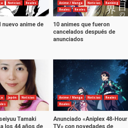
ga
Noticias
Reales
Anime / Manga
Noticias
Ranking
Reales
Reales
l nuevo anime de
10 animes que fueron
cancelados después de
anunciados
ga
Japón
Noticias
Anime / Manga
Noticias
Reales
ales
Reales
 seiyuu Tamaki
Anunciado «Aniplex 48-Hour
 a los 44 años de
TV» con novedades de