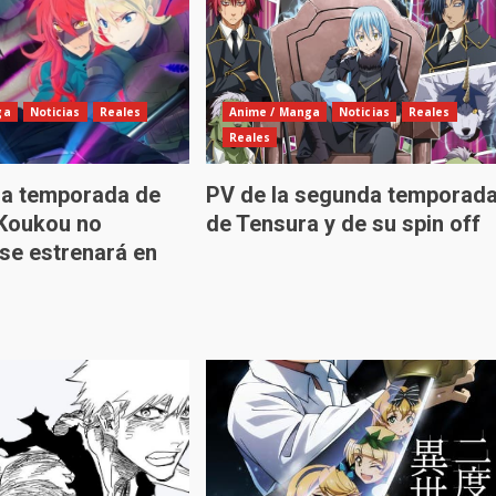
ga
Noticias
Reales
Anime / Manga
Noticias
Reales
Reales
a temporada de
PV de la segunda temporad
Koukou no
de Tensura y de su spin off
 se estrenará en