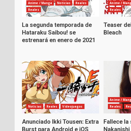
Anime / Manga
Noticias
Reales
Anime / Man
Reales
Reales
La segunda temporada de
Teaser de
Hataraku Saibou! se
Bleach
estrenará en enero de 2021
Anime / Man
Noticias
Reales
Videojuegos
Reales
Re
Anunciado Ikki Tousen: Extra
Fallece la
Burst para Android e iOS
Nakanishi