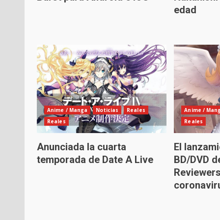
edad
Anime / Manga
Noticias
Reales
Anime / Man
Reales
Reales
Anunciada la cuarta
El lanzami
temporada de Date A Live
BD/DVD d
Reviewers 
coronavir