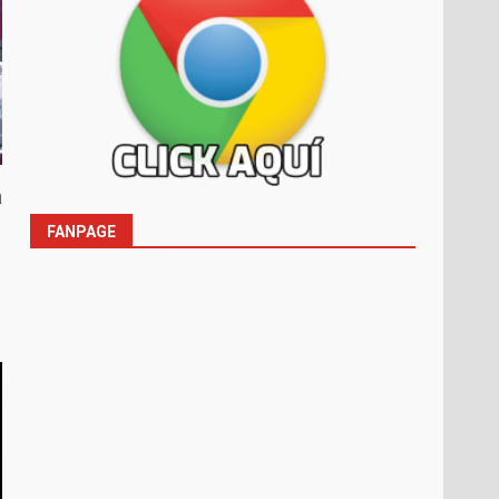
a
FANPAGE