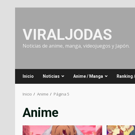
Saltar
al
contenido
VIRALJODAS
Noticias de anime, manga, videojuegos y Japón.
Inicio
Noticias
Anime / Manga
Ranking 
Inicio
Anime
Página 5
Anime