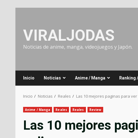
Saltar
al
contenido
VIRALJODAS
Noticias de anime, manga, videojuegos y Japón.
Inicio
Noticias
Anime / Manga
Ranking 
Inicio
Noticias
Reales
Las 10 mejores paginas para ver
Anime / Manga
Reales
Reales
Review
Las 10 mejores pagi