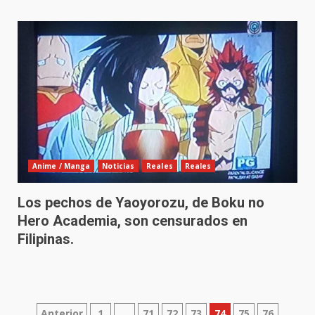
Anime / Manga
Noticias
Reales
Reales
Los pechos de Yaoyorozu, de Boku no
Hero Academia, son censurados en
Filipinas.
Anterior
1
…
71
72
73
74
75
76