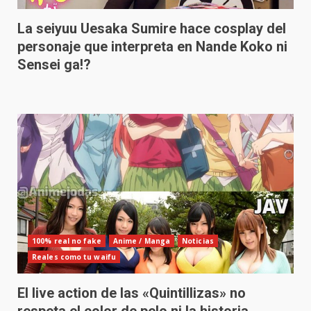
La seiyuu Uesaka Sumire hace cosplay del
personaje que interpreta en Nande Koko ni
Sensei ga!?
100% real no fake
Anime / Manga
Noticias
Reales como tu waifu
El live action de las «Quintillizas» no