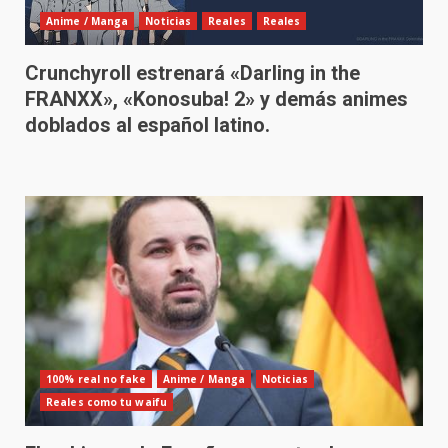
Anime / Manga
Noticias
Reales
Reales
Crunchyroll estrenará «Darling in the
FRANXX», «Konosuba! 2» y demás animes
doblados al español latino.
100% real no fake
Anime / Manga
Noticias
Reales como tu waifu