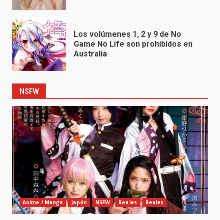
Los volúmenes 1, 2 y 9 de No
Game No Life son prohibidos en
Australia
NSFW
Anime / Manga
Japón
NSFW
Reales
Reales