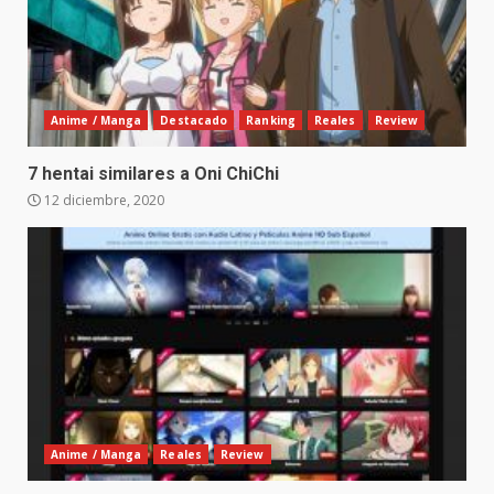
Anime / Manga
Destacado
Ranking
Reales
Review
7 hentai similares a Oni ChiChi
12 diciembre, 2020
Anime / Manga
Reales
Review