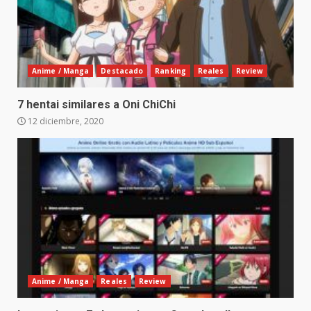
Anime / Manga
Destacado
Ranking
Reales
Review
7 hentai similares a Oni ChiChi
12 diciembre, 2020
Anime / Manga
Reales
Review