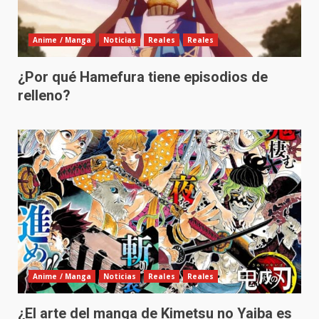
Anime / Manga
Noticias
Reales
Reales
¿Por qué Hamefura tiene episodios de
relleno?
Anime / Manga
Noticias
Reales
Reales
¿El arte del manga de Kimetsu no Yaiba es