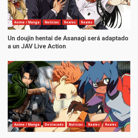
Anime / Manga
Noticias
Reales
Reales
Un doujin hentai de Asanagi será adaptado
a un JAV Live Action
Anime / Manga
Destacado
Noticias
Reales
Reales