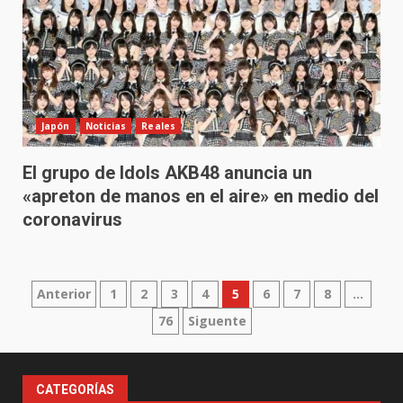
Japón
Noticias
Reales
El grupo de Idols AKB48 anuncia un
«apreton de manos en el aire» en medio del
coronavirus
Paginación
Anterior
1
2
3
4
5
6
7
8
…
76
Siguente
de
entradas
CATEGORÍAS